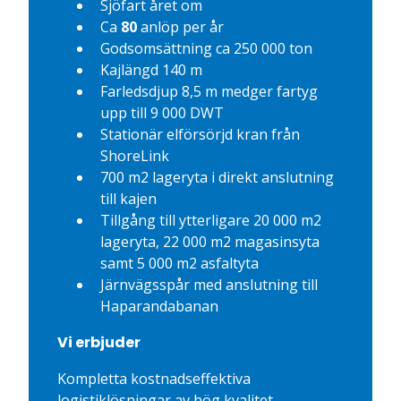
Sjöfart året om
Ca
80
anlöp per år
Godsomsättning ca 250 000 ton
Kajlängd 140 m
Farledsdjup 8,5 m medger fartyg
upp till 9 000 DWT
Stationär elförsörjd kran från
ShoreLink
700 m2 lageryta i direkt anslutning
till kajen
Tillgång till ytterligare 20 000 m2
lageryta, 22 000 m2 magasinsyta
samt 5 000 m2 asfaltyta
Järnvägsspår med anslutning till
Haparandabanan
Vi erbjuder
Kompletta kostnadseffektiva
logistiklösningar av hög kvalitet